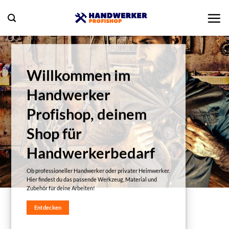
Zum
Inhalt
springen
Willkommen im
Handwerker
Profishop, deinem
Shop für
Handwerkerbedarf
Ob professioneller Handwerker oder privater Heimwerker.
Hier findest du das passende Werkzeug, Material und
Zubehör für deine Arbeiten!
Entdecken