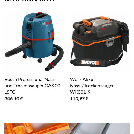
Bosch Professional Nass-
Worx Akku-
und Trockensauger GAS 20
Nass-/Trockensauger
LSFC
WX031-9
346,10
€
113,97
€