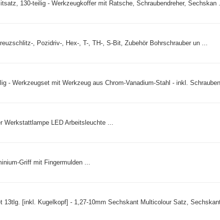
satz, 130-teilig - Werkzeugkoffer mit Ratsche, Schraubendreher, Sechskan .
euzschlitz-, Pozidriv-, Hex-, T-, TH-, S-Bit, Zubehör Bohrschrauber un ...
ig - Werkzeugset mit Werkzeug aus Chrom-Vanadium-Stahl - inkl. Schraubend
Werkstattlampe LED Arbeitsleuchte ...
ium-Griff mit Fingermulden ...
tlg. [inkl. Kugelkopf] - 1,27-10mm Sechskant Multicolour Satz, Sechskant