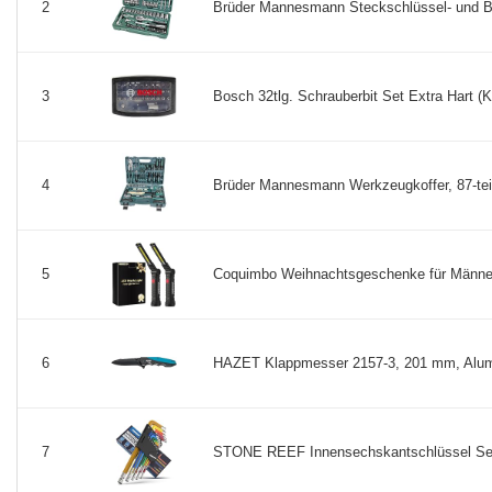
Brüder Mannesmann Steckschlüssel- und Bit
2
Bosch 32tlg. Schrauberbit Set Extra Hart (Kr
3
Brüder Mannesmann Werkzeugkoffer, 87-teil
4
Coquimbo Weihnachtsgeschenke für Männer 
5
HAZET Klappmesser 2157-3, 201 mm, Alumin
6
STONE REEF Innensechskantschlüssel Set 13
7