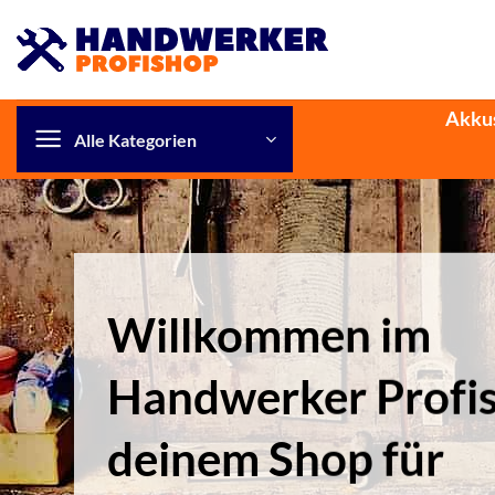
Zum
Inhalt
springen
Akku
Alle Kategorien
Willkommen im
Handwerker Profi
deinem Shop für