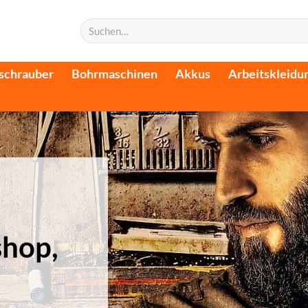
Suchen
nach:
schrauber
Bohrmaschinen
Akkus
Arbeitskleidu
shop,