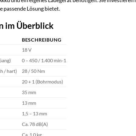
Akku und ein eigenes Ladegerät benötigen. Sie investieren 
e passende Lösung bietet.
n im Überblick
BESCHREIBUNG
18 V
 Gang)
0 – 450 / 1.400 min-1
 / hart)
28 / 50 Nm
20 + 1 (Bohrmodus)
35 mm
13 mm
1,5 – 13 mm
Ca. 78 dB(A)
Ca. 1,0 kg