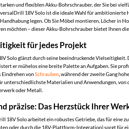
starken und flexiblen Akku-Bohrschrauber, der Sie bei vie
rsalDrill 18V Solo ist die ideale Wahl für ambitionierte 
e Handhabung legen. Ob Sie Möbel montieren, Löcher in Ho
en möchten – dieser Akku-Bohrschrauber bietet Ihnen die
tigkeit für jedes Projekt
8V Solo glänzt durch seine beeindruckende Vielseitigkeit.
istert er mühelos eine breite Palette an Aufgaben. Sie pro
 Eindrehen von
Schrauben
, während der zweite Gang hohe
r unterschiedlichste Materialien und Anwendungen, von 
erwerk oder Metall.
und präzise: Das Herzstück Ihrer W
ll 18V Solo arbeitet ein robustes Getriebe, das für eine 
en oder durch die 18V-Plattform-Integration) sorgt für ei