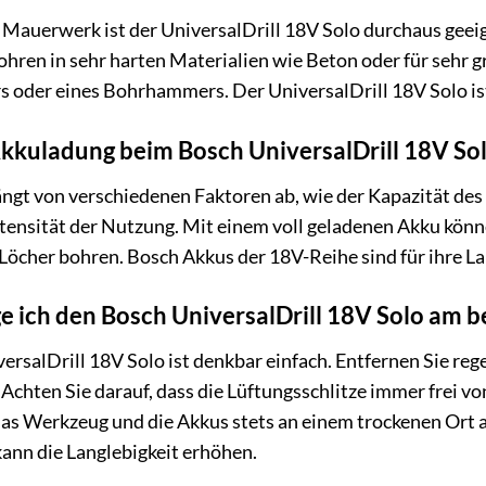
n Mauerwerk ist der UniversalDrill 18V Solo durchaus geei
hren in sehr harten Materialien wie Beton oder für sehr
 oder eines Bohrhammers. Der UniversalDrill 18V Solo ist
Akkuladung beim Bosch UniversalDrill 18V So
ängt von verschiedenen Faktoren ab, wie der Kapazität des
tensität der Nutzung. Mit einem voll geladenen Akku kön
öcher bohren. Bosch Akkus der 18V-Reihe sind für ihre La
ge ich den Bosch UniversalDrill 18V Solo am b
versalDrill 18V Solo ist denkbar einfach. Entfernen Sie 
 Achten Sie darauf, dass die Lüftungsschlitze immer frei v
s Werkzeug und die Akkus stets an einem trockenen Ort au
kann die Langlebigkeit erhöhen.