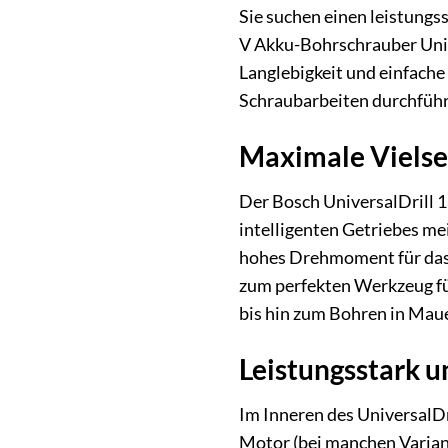
Sie suchen einen leistungs
V Akku-Bohrschrauber Unive
Langlebigkeit und einfach
Schraubarbeiten durchführ
Maximale Vielsei
Der Bosch UniversalDrill 1
intelligenten Getriebes me
hohes Drehmoment für das
zum perfekten Werkzeug fü
bis hin zum Bohren in Mau
Leistungsstark 
Im Inneren des UniversalDri
Motor (bei manchen Variant