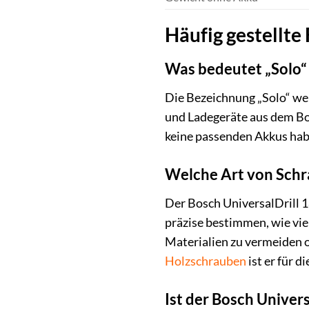
Häufig gestellte
Was bedeutet „Solo“
Die Bezeichnung „Solo“ weis
und Ladegeräte aus dem Bo
keine passenden Akkus habe
Welche Art von Schr
Der Bosch UniversalDrill 1
präzise bestimmen, wie vie
Materialien zu vermeiden o
Holzschrauben
ist er für 
Ist der Bosch Univer