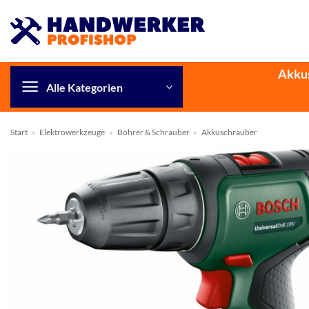
Zum
Inhalt
springen
Akku
Alle Kategorien
Start
»
Elektrowerkzeuge
»
Bohrer & Schrauber
»
Akkuschrauber