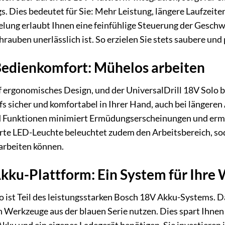
. Dies bedeutet für Sie: Mehr Leistung, längere Laufzei
lung erlaubt Ihnen eine feinfühlige Steuerung der Geschw
auben unerlässlich ist. So erzielen Sie stets saubere und 
edienkomfort: Mühelos arbeiten
 ergonomisches Design, und der UniversalDrill 18V Solo 
s sicher und komfortabel in Ihrer Hand, auch bei längeren 
 Funktionen minimiert Ermüdungserscheinungen und ermögli
erte LED-Leuchte beleuchtet zudem den Arbeitsbereich, soda
 arbeiten können.
Akku-Plattform: Ein System für Ihre
o ist Teil des leistungsstarken Bosch 18V Akku-Systems. 
h Werkzeuge aus der blauen Serie nutzen. Dies spart Ihnen