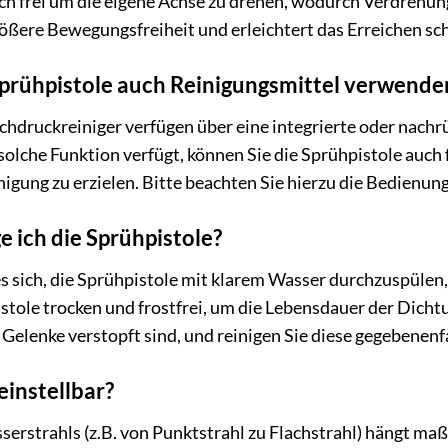
sich frei um die eigene Achse zu drehen, wodurch Verdreh
rößere Bewegungsfreiheit und erleichtert das Erreichen sch
Sprühpistole auch Reinigungsmittel verwende
chdruckreiniger verfügen über eine integrierte oder nach
solche Funktion verfügt, können Sie die Sprühpistole auc
nigung zu erzielen. Bitte beachten Sie hierzu die Bedienun
e ich die Sprühpistole?
s sich, die Sprühpistole mit klarem Wasser durchzuspüle
Pistole trocken und frostfrei, um die Lebensdauer der Di
elenke verstopft sind, und reinigen Sie diese gegebenenfa
einstellbar?
sserstrahls (z.B. von Punktstrahl zu Flachstrahl) hängt 