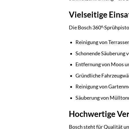
Vielseitige Eins
Die Bosch 360°-Sprühpistol
Reinigung von Terrass
Schonende Säuberung v
Entfernung von Moos u
Gründliche Fahrzeugwäs
Reinigung von Gartenm
Säuberung von Müllton
Hochwertige Vera
Bosch steht für Qualität u