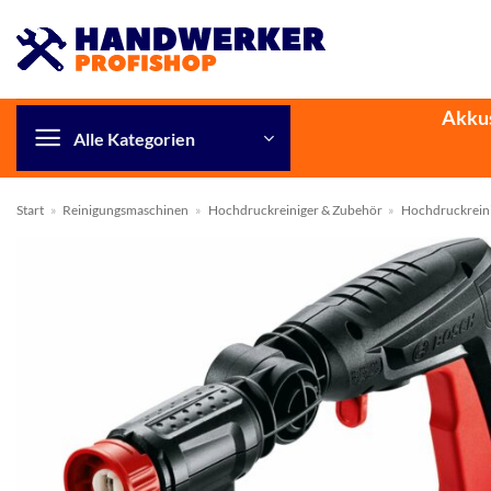
Zum
Inhalt
springen
Akku
Alle Kategorien
Start
»
Reinigungsmaschinen
»
Hochdruckreiniger & Zubehör
»
Hochdruckrein