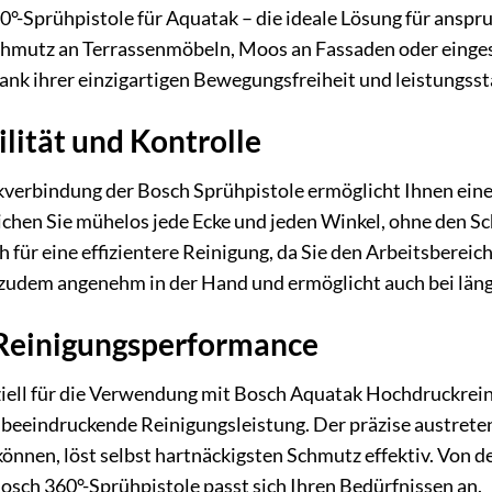
0°-Sprühpistole für Aquatak – die ideale Lösung für ansp
chmutz an Terrassenmöbeln, Moos an Fassaden oder einges
nk ihrer einzigartigen Bewegungsfreiheit und leistungsst
lität und Kontrolle
kverbindung der Bosch Sprühpistole ermöglicht Ihnen ein
hen Sie mühelos jede Ecke und jeden Winkel, ohne den Sch
h für eine effizientere Reinigung, da Sie den Arbeitsbere
t zudem angenehm in der Hand und ermöglicht auch bei län
 Reinigungsperformance
ziell für die Verwendung mit Bosch Aquatak Hochdruckrein
beeindruckende Reinigungsleistung. Der präzise austreten
önnen, löst selbst hartnäckigsten Schmutz effektiv. Von de
sch 360°-Sprühpistole passt sich Ihren Bedürfnissen an.