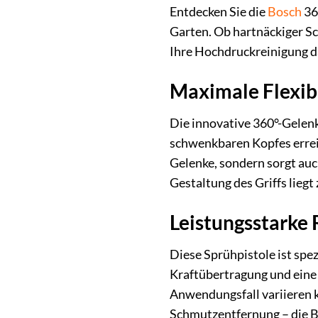
Entdecken Sie die
Bosch
36
Garten. Ob hartnäckiger S
Ihre Hochdruckreinigung da
Maximale Flexibi
Die innovative 360°-Gelen
schwenkbaren Kopfes erreic
Gelenke, sondern sorgt auc
Gestaltung des Griffs lieg
Leistungsstarke
Diese Sprühpistole ist spe
Kraftübertragung und eine 
Anwendungsfall variieren k
Schmutzentfernung – die Bo