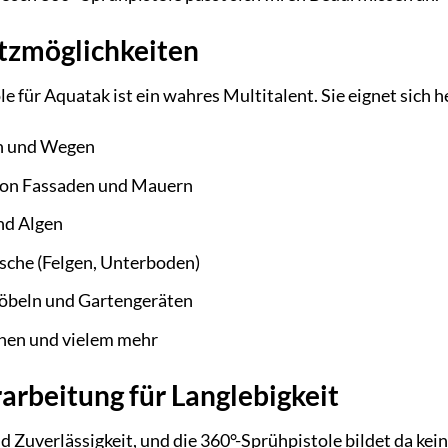
atzmöglichkeiten
e für Aquatak ist ein wahres Multitalent. Sie eignet sich 
en und Wegen
on Fassaden und Mauern
nd Algen
che (Felgen, Unterboden)
öbeln und Gartengeräten
nen und vielem mehr
rbeitung für Langlebigkeit
nd Zuverlässigkeit, und die 360°-Sprühpistole bildet da ke