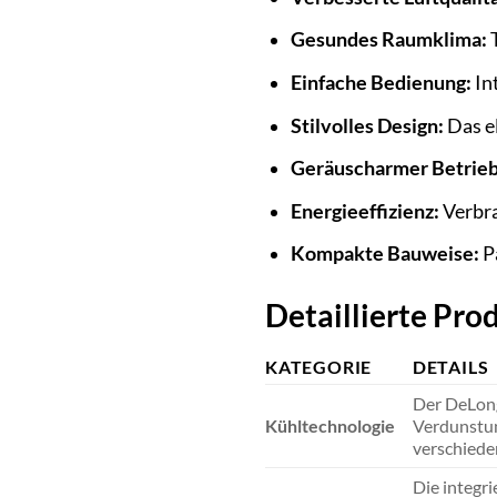
Gesundes Raumklima:
T
Einfache Bedienung:
In
Stilvolles Design:
Das e
Geräuscharmer Betrieb
Energieeffizienz:
Verbra
Kompakte Bauweise:
Pa
Detaillierte Pr
KATEGORIE
DETAILS
Der DeLong
Kühltechnologie
Verdunstun
verschiede
Die integri