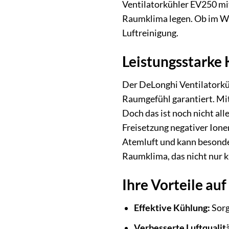
Ventilatorkühler EV250 mit 
Raumklima legen. Ob im Wo
Luftreinigung.
Leistungsstarke 
Der DeLonghi Ventilatorküh
Raumgefühl garantiert. Mit
Doch das ist noch nicht all
Freisetzung negativer Ionen
Atemluft und kann besonde
Raumklima, das nicht nur k
Ihre Vorteile auf
Effektive Kühlung:
Sorg
Verbesserte Luftqualitä