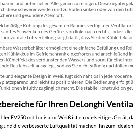
rhaaren und potenziellen Allergenen zu reinigen. Diese negativ gel
rch diese schwerer werden und zu Boden sinken oder von den Luftf
ischere und gesündere Atemluft.
leichmäßige Kühlung des gesamten Raumes verfügt der Ventilatorkü
 sanftes Schwenken des Gerätes von links nach rechts, sodass die 
e horizontale Luftverteilung sorgt dafür, dass Sie den Kühleffekt
bare Wasserbehälter ermöglicht eine einfache Befüllung und Rein
rten Kühlakkus im Gefrierschrank eingefroren und anschließend in
en Kühleffekt des verdunstenden Wassers und sorgt für eine intens
nde Betriebszeit ausgelegt, sodass Sie nicht ständig nachfüllen m
hte und elegante Design in Weiß fügt sich nahtlos in jede mod
platzsparend und leicht zu positionieren. Die Bedienung erfolgt üb
unktionen intuitiv zugänglich macht. Die stabile Konstruktion ge
bereiche für Ihren DeLonghi Ventil
ler EV250 mit Ionisator Weiß ist ein vielseitiges Gerät, d
ng und die verbesserte Luftqualität machen ihn zum ideal