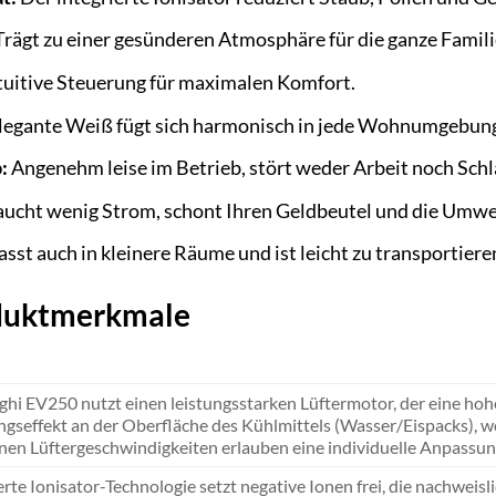
rägt zu einer gesünderen Atmosphäre für die ganze Familie
tuitive Steuerung für maximalen Komfort.
legante Weiß fügt sich harmonisch in jede Wohnumgebung
:
Angenehm leise im Betrieb, stört weder Arbeit noch Schl
ucht wenig Strom, schont Ihren Geldbeutel und die Umwe
sst auch in kleinere Räume und ist leicht zu transportiere
oduktmerkmale
hi EV250 nutzt einen leistungsstarken Lüftermotor, der eine hohe 
gseffekt an der Oberfläche des Kühlmittels (Wasser/Eispacks), wod
nen Lüftergeschwindigkeiten erlauben eine individuelle Anpassung
erte Ionisator-Technologie setzt negative Ionen frei, die nachweis