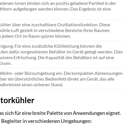
adenen Ionen binden sich an positiv geladene Partikel in der
iltern aufgefangen werden können. Das Ergebnis ist eine
hler über eine zuschaltbare Oszillationsfunktion. Diese
kühle Luft gezielt in verschiedene Bereiche Ihres Raumes
 an jedem Ort im Raum spüren können.
igung. Für eine zusätzliche Kühlleistung können die
 den dafür vorgesehenen Behälter im Gerät gelegt werden. Dies
ivere Erfrischung. Die Kapazität des Behälters ist auf eine
üssen.
erne Wohn- oder Büroumgebung ein. Die kompakten Abmessungen
er ein übersichtliches Bedienfeld direkt am Gerät, das alle
währleistet einen sicheren Stand.
atorkühler
as sich für eine breite Palette von Anwendungen eignet.
en Begleiter in verschiedenen Umgebungen: