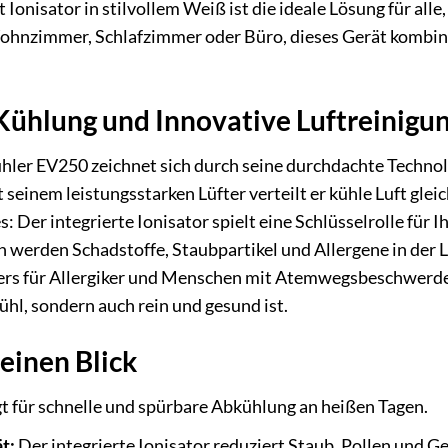
Ionisator in stilvollem Weiß ist die ideale Lösung für all
hnzimmer, Schlafzimmer oder Büro, dieses Gerät kombini
Kühlung und Innovative Luftreinigu
ler EV250 zeichnet sich durch seine durchdachte Technolo
 seinem leistungsstarken Lüfter verteilt er kühle Luft gle
es: Der integrierte Ionisator spielt eine Schlüsselrolle fü
 werden Schadstoffe, Staubpartikel und Allergene in der Lu
rs für Allergiker und Menschen mit Atemwegsbeschwerden 
ühl, sondern auch rein und gesund ist.
 einen Blick
t für schnelle und spürbare Abkühlung an heißen Tagen.
t:
Der integrierte Ionisator reduziert Staub, Pollen und G