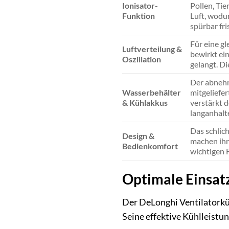
Ionisator-
Pollen, Tie
Funktion
Luft, wodu
spürbar fr
Für eine g
Luftverteilung &
bewirkt ein
Oszillation
gelangt. Di
Der abnehm
Wasserbehälter
mitgeliefe
& Kühlakkus
verstärkt d
langanhalte
Das schlic
Design &
machen ihn 
Bedienkomfort
wichtigen F
Optimale Einsatz
Der DeLonghi Ventilatorküh
Seine effektive Kühlleistu