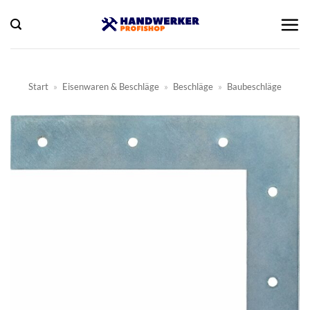
Zum
Inhalt
springen
Start
»
Eisenwaren & Beschläge
»
Beschläge
»
Baubeschläge