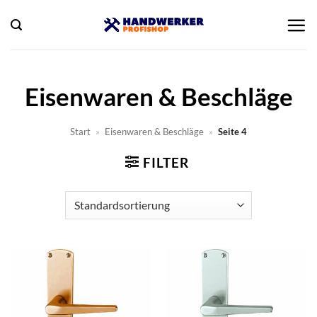
Zum
Inhalt
springen
Eisenwaren & Beschläge
Start
»
Eisenwaren & Beschläge
»
Seite 4
FILTER