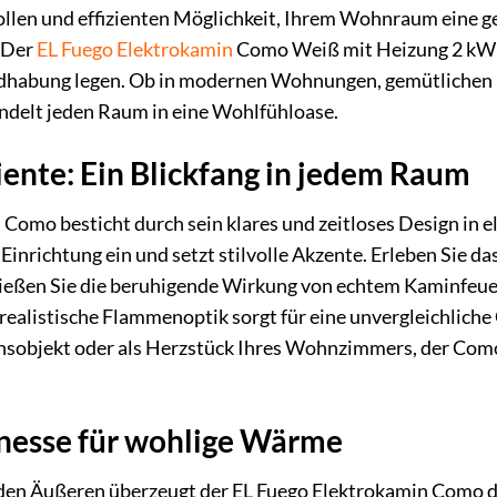
vollen und effizienten Möglichkeit, Ihrem Wohnraum eine g
 Der
EL Fuego
Elektrokamin
Como Weiß mit Heizung 2 kW ist
habung legen. Ob in modernen Wohnungen, gemütlichen Hä
ndelt jeden Raum in eine Wohlfühloase.
ente: Ein Blickfang in jedem Raum
Como besticht durch sein klares und zeitloses Design in 
Einrichtung ein und setzt stilvolle Akzente. Erleben Sie d
nießen Sie die beruhigende Wirkung von echtem Kaminfeue
 realistische Flammenoptik sorgt für eine unvergleichliche
nsobjekt oder als Herzstück Ihres Wohnzimmers, der Como
inesse für wohlige Wärme
n Äußeren überzeugt der EL Fuego Elektrokamin Como dur