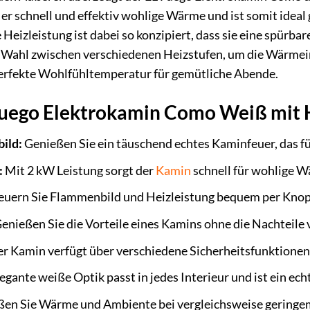
er schnell und effektiv wohlige Wärme und ist somit idea
 Heizleistung ist dabei so konzipiert, dass sie eine spürb
 Wahl zwischen verschiedenen Heizstufen, um die Wärmeint
 perfekte Wohlfühltemperatur für gemütliche Abende.
 Fuego Elektrokamin Como Weiß mit
ild:
Genießen Sie ein täuschend echtes Kaminfeuer, das f
:
Mit 2 kW Leistung sorgt der
Kamin
schnell für wohlige W
euern Sie Flammenbild und Heizleistung bequem per Knop
enießen Sie die Vorteile eines Kamins ohne die Nachteil
r Kamin verfügt über verschiedene Sicherheitsfunktionen 
egante weiße Optik passt in jedes Interieur und ist ein ech
en Sie Wärme und Ambiente bei vergleichsweise geringem 