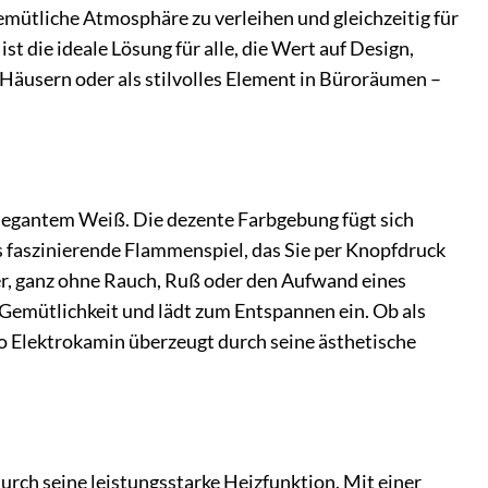
emütliche Atmosphäre zu verleihen und gleichzeitig für
 die ideale Lösung für alle, die Wert auf Design,
usern oder als stilvolles Element in Büroräumen –
elegantem Weiß. Die dezente Farbgebung fügt sich
as faszinierende Flammenspiel, das Sie per Knopfdruck
r, ganz ohne Rauch, Ruß oder den Aufwand eines
 Gemütlichkeit und lädt zum Entspannen ein. Ob als
 Elektrokamin überzeugt durch seine ästhetische
ch seine leistungsstarke Heizfunktion. Mit einer