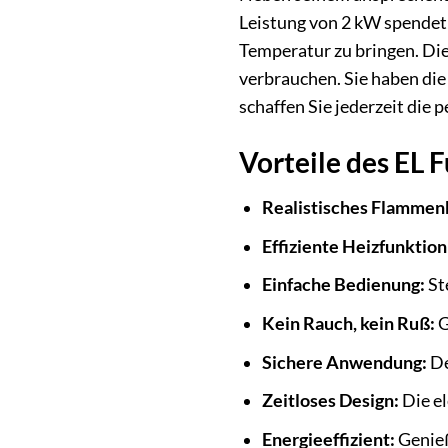
Leistung von 2 kW spendet 
Temperatur zu bringen. Die
verbrauchen. Sie haben die
schaffen Sie jederzeit die
Vorteile des EL
Realistisches Flammenb
Effiziente Heizfunktion
Einfache Bedienung:
St
Kein Rauch, kein Ruß:
G
Sichere Anwendung:
De
Zeitloses Design:
Die el
Energieeffizient:
Genieß