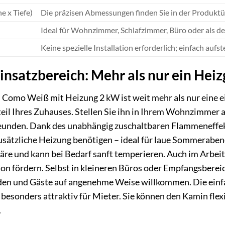
e x Tiefe)
Die präzisen Abmessungen finden Sie in der Produktü
Ideal für Wohnzimmer, Schlafzimmer, Büro oder als d
Keine spezielle Installation erforderlich; einfach aufs
nsatzbereich: Mehr als nur ein Heiz
Como Weiß mit Heizung 2 kW ist weit mehr als nur eine ein
il Ihres Zuhauses. Stellen Sie ihn in Ihrem Wohnzimmer au
eunden. Dank des unabhängig zuschaltbaren Flammeneffe
usätzliche Heizung benötigen – ideal für laue Sommerabend
re und kann bei Bedarf sanft temperieren. Auch im Arbei
on fördern. Selbst in kleineren Büros oder Empfangsberei
den und Gäste auf angenehme Weise willkommen. Die einf
sonders attraktiv für Mieter. Sie können den Kamin flexib
.