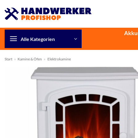
Zum
Inhalt
springen
Akku
Alle Kategorien
Start
»
Kamine & Öfen
»
Elektrokamine