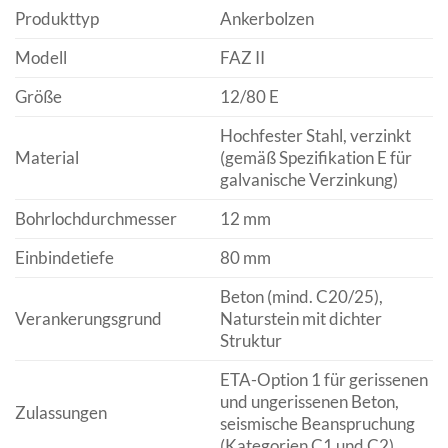
Produkttyp
Ankerbolzen
Modell
FAZ II
Größe
12/80 E
Hochfester Stahl, verzinkt
Material
(gemäß Spezifikation E für
galvanische Verzinkung)
Bohrlochdurchmesser
12 mm
Einbindetiefe
80 mm
Beton (mind. C20/25),
Verankerungsgrund
Naturstein mit dichter
Struktur
ETA-Option 1 für gerissenen
und ungerissenen Beton,
Zulassungen
seismische Beanspruchung
(Kategorien C1 und C2)