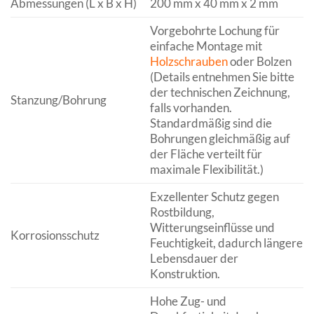
Abmessungen (L x B x H)
200 mm x 40 mm x 2 mm
Vorgebohrte Lochung für
einfache Montage mit
Holzschrauben
oder Bolzen
(Details entnehmen Sie bitte
der technischen Zeichnung,
Stanzung/Bohrung
falls vorhanden.
Standardmäßig sind die
Bohrungen gleichmäßig auf
der Fläche verteilt für
maximale Flexibilität.)
Exzellenter Schutz gegen
Rostbildung,
Witterungseinflüsse und
Korrosionsschutz
Feuchtigkeit, dadurch längere
Lebensdauer der
Konstruktion.
Hohe Zug- und