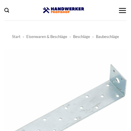
Zum
Inhalt
springen
Start
»
Eisenwaren & Beschläge
»
Beschläge
»
Baubeschläge