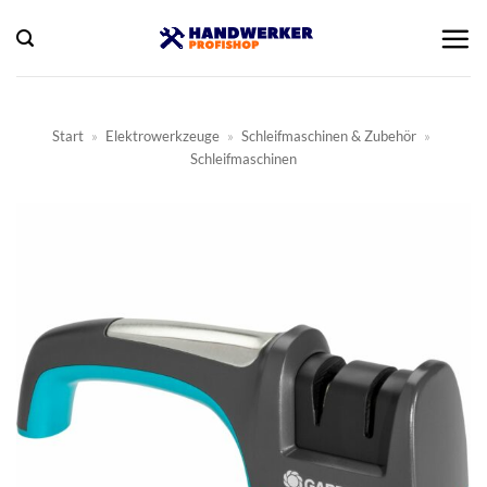
Zum
Inhalt
springen
Start
»
Elektrowerkzeuge
»
Schleifmaschinen & Zubehör
»
Schleifmaschinen