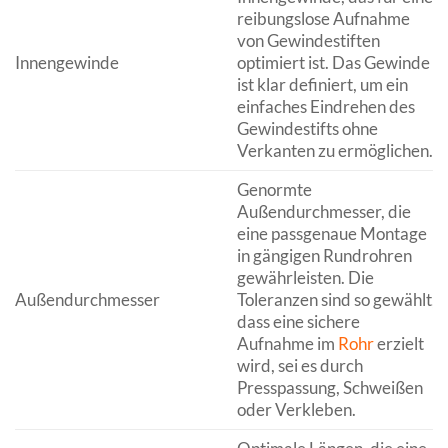
reibungslose Aufnahme
von Gewindestiften
Innengewinde
optimiert ist. Das Gewinde
ist klar definiert, um ein
einfaches Eindrehen des
Gewindestifts ohne
Verkanten zu ermöglichen.
Genormte
Außendurchmesser, die
eine passgenaue Montage
in gängigen Rundrohren
gewährleisten. Die
Außendurchmesser
Toleranzen sind so gewählt,
dass eine sichere
Aufnahme im
Rohr
erzielt
wird, sei es durch
Presspassung, Schweißen
oder Verkleben.