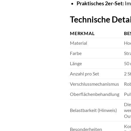
Praktisches 2er-Set:
Im
Technische Deta
MERKMAL
BE
Material
Hoc
Farbe
Str
Länge
50
Anzahl pro Set
2 S
Verschlussmechanismus
Rob
Oberflächenbehandlung
Pul
Die
Belastbarkeit (Hinweis)
wer
Out
Kom
Besonderheiten