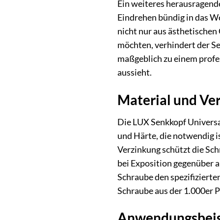
Ein weiteres herausragende
Eindrehen bündig in das We
nicht nur aus ästhetischen
möchten, verhindert der S
maßgeblich zu einem profes
aussieht.
Material und Ver
Die LUX Senkkopf Universal
und Härte, die notwendig i
Verzinkung schützt die Sc
bei Exposition gegenüber al
Schraube den spezifizierten
Schraube aus der 1.000er P
Anwendungsbeisp