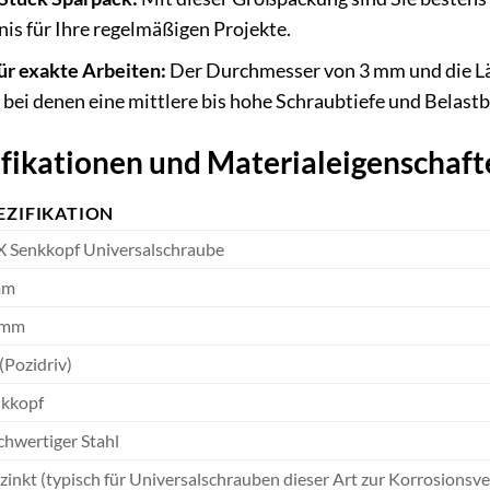
nis für Ihre regelmäßigen Projekte.
r exakte Arbeiten:
Der Durchmesser von 3 mm und die Län
i denen eine mittlere bis hohe Schraubtiefe und Belastbar
ifikationen und Materialeigenschaft
EZIFIKATION
 Senkkopf Universalschraube
mm
 mm
(Pozidriv)
kkopf
hwertiger Stahl
zinkt (typisch für Universalschrauben dieser Art zur Korrosions