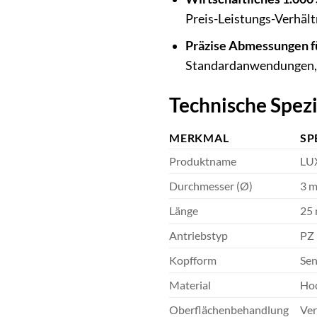
Preis-Leistungs-Verhält
Präzise Abmessungen fü
Standardanwendungen, be
Technische Spez
MERKMAL
SP
Produktname
LUX
Durchmesser (Ø)
3 
Länge
25
Antriebstyp
PZ 
Kopfform
Sen
Material
Hoc
Oberflächenbehandlung
Ver