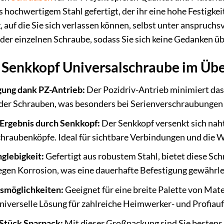
 hochwertigem Stahl gefertigt, der ihr eine hohe Festigkei
 auf die Sie sich verlassen können, selbst unter anspruchs
eder einzelnen Schraube, sodass Sie sich keine Gedanken 
X Senkkopf Universalschraube im Übe
gung dank PZ-Antrieb:
Der Pozidriv-Antrieb minimiert das
der Schrauben, was besonders bei Serienverschraubungen 
Ergebnis durch Senkkopf:
Der Senkkopf versenkt sich naht
hraubenköpfe. Ideal für sichtbare Verbindungen und die W
glebigkeit:
Gefertigt aus robustem Stahl, bietet diese Sc
gen Korrosion, was eine dauerhafte Befestigung gewährle
smöglichkeiten:
Geeignet für eine breite Palette von Mate
 universelle Lösung für zahlreiche Heimwerker- und Profiau
 Stück Sparpack:
Mit dieser Großpackung sind Sie bestens