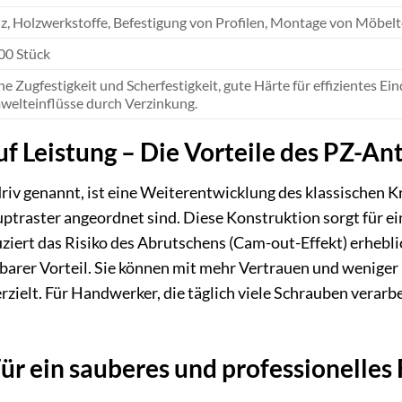
z, Holzwerkstoffe, Befestigung von Profilen, Montage von Möbelt
00 Stück
e Zugfestigkeit und Scherfestigkeit, gute Härte für effizientes Ei
elteinflüsse durch Verzinkung.
auf Leistung – Die Vorteile des PZ-An
iv genannt, ist eine Weiterentwicklung des klassischen Kre
auptraster angeordnet sind. Diese Konstruktion sorgt für e
iert das Risiko des Abrutschens (Cam-out-Effekt) erheblic
barer Vorteil. Sie können mit mehr Vertrauen und wenige
rzielt. Für Handwerker, die täglich viele Schrauben verarb
ür ein sauberes und professionelles 