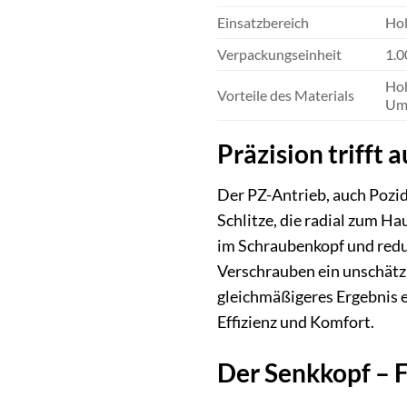
Einsatzbereich
Hol
Verpackungseinheit
1.0
Hoh
Vorteile des Materials
Umw
Präzision trifft 
Der PZ-Antrieb, auch Pozidr
Schlitze, die radial zum H
im Schraubenkopf und reduz
Verschrauben ein unschätz
gleichmäßigeres Ergebnis e
Effizienz und Komfort.
Der Senkkopf – F