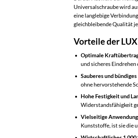
Universalschraube wird aus
eine langlebige Verbindung,
gleichbleibende Qualität j
Vorteile der LU
Optimale Kraftübertra
und sicheres Eindrehen 
Sauberes und bündiges 
ohne hervorstehende Sc
Hohe Festigkeit und Lan
Widerstandsfähigkeit ge
Vielseitige Anwendung
Kunststoffe, ist sie die
Wirtschaftliches 1.000