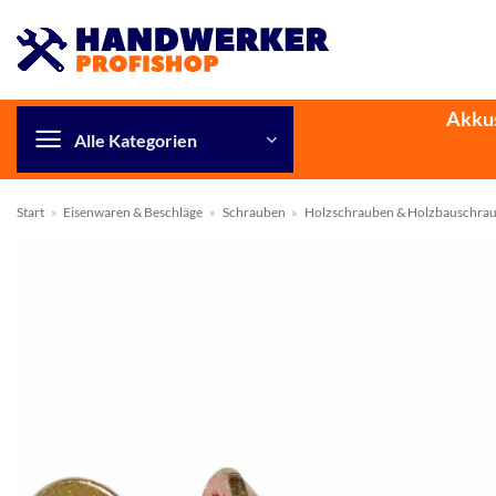
Zum
Inhalt
springen
Akku
Alle Kategorien
Start
»
Eisenwaren & Beschläge
»
Schrauben
»
Holzschrauben & Holzbauschra