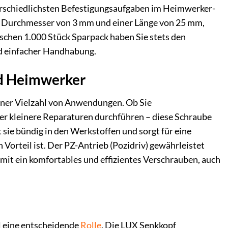
nterschiedlichsten Befestigungsaufgaben im Heimwerker-
 Durchmesser von 3 mm und einer Länge von 25 mm,
ischen 1.000 Stück Sparpack haben Sie stets den
nd einfacher Handhabung.
nd Heimwerker
einer Vielzahl von Anwendungen. Ob Sie
r kleinere Reparaturen durchführen – diese Schraube
 sie bündig in den Werkstoffen und sorgt für eine
orteil ist. Der PZ-Antrieb (Pozidriv) gewährleistet
mit ein komfortables und effizientes Verschrauben, auch
al eine entscheidende
Rolle
. Die LUX Senkkopf