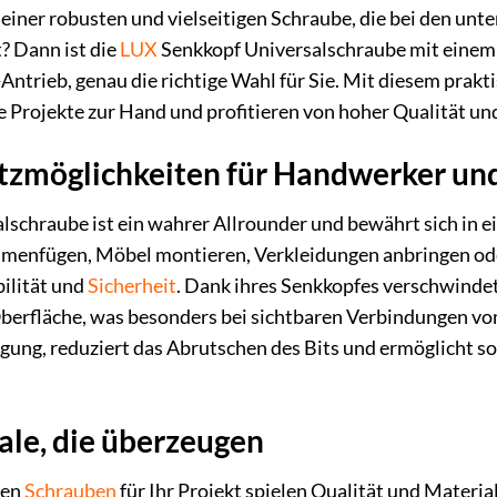
h einer robusten und vielseitigen Schraube, die bei den u
? Dann ist die
LUX
Senkkopf Universalschraube mit einem
Antrieb, genau die richtige Wahl für Sie. Mit diesem prakt
e Projekte zur Hand und profitieren von hoher Qualität u
satzmöglichkeiten für Handwerker u
schraube ist ein wahrer Allrounder und bewährt sich in 
enfügen, Möbel montieren, Verkleidungen anbringen ode
bilität und
Sicherheit
. Dank ihres Senkkopfes verschwindet
erfläche, was besonders bei sichtbaren Verbindungen von V
gung, reduziert das Abrutschen des Bits und ermöglicht so
le, die überzeugen
gen
Schrauben
für Ihr Projekt spielen Qualität und Materi