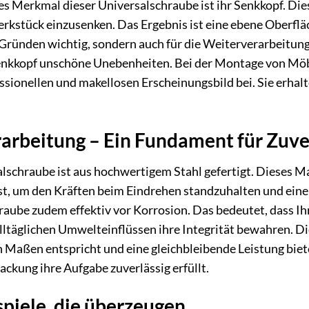
s Merkmal dieser Universalschraube ist ihr Senkkopf. Diese
rkstück einzusenken. Das Ergebnis ist eine ebene Oberfläc
 Gründen wichtig, sondern auch für die Weiterverarbeitung
enkkopf unschöne Unebenheiten. Bei der Montage von Möb
sionellen und makellosen Erscheinungsbild bei. Sie erhalte
arbeitung – Ein Fundament für Zuve
schraube ist aus hochwertigem Stahl gefertigt. Dieses Mat
st, um den Kräften beim Eindrehen standzuhalten und eine
hraube zudem effektiv vor Korrosion. Das bedeutet, dass 
ltäglichen Umwelteinflüssen ihre Integrität bewahren. Die 
 Maßen entspricht und eine gleichbleibende Leistung bietet
ackung ihre Aufgabe zuverlässig erfüllt.
iele, die überzeugen