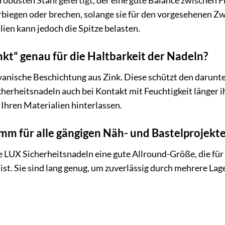
obusten Stahl gefertigt, der eine gute Balance zwischen Flex
 verbiegen oder brechen, solange sie für den vorgesehenen
lien kann jedoch die Spitze belasten.
kt“ genau für die Haltbarkeit der Nadeln?
lvanische Beschichtung aus Zink. Diese schützt den darunte
cherheitsnadeln auch bei Kontakt mit Feuchtigkeit länger i
Ihren Materialien hinterlassen.
 mm für alle gängigen Näh- und Bastelprojekt
e LUX Sicherheitsnadeln eine gute Allround-Größe, die f
ist. Sie sind lang genug, um zuverlässig durch mehrere Lag