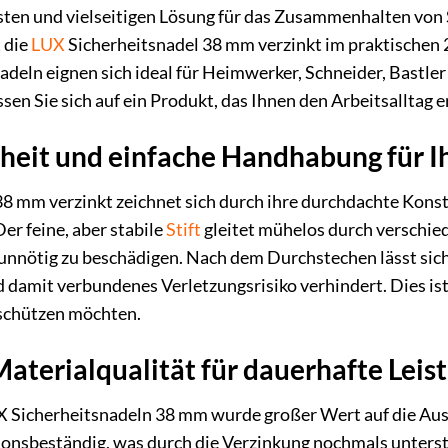
sten und vielseitigen Lösung für das Zusammenhalten von S
t die
LUX
Sicherheitsnadel 38 mm verzinkt im praktischen 2
deln eignen sich ideal für Heimwerker, Schneider, Bastler 
sen Sie sich auf ein Produkt, das Ihnen den Arbeitsalltag er
heit und einfache Handhabung für I
8 mm verzinkt zeichnet sich durch ihre durchdachte Konst
er feine, aber stabile
Stift
gleitet mühelos durch verschied
e unnötig zu beschädigen. Nach dem Durchstechen lässt sich
 damit verbundenes Verletzungsrisiko verhindert. Dies ist
schützen möchten.
terialqualität für dauerhafte Leis
UX Sicherheitsnadeln 38 mm wurde großer Wert auf die Au
sionsbeständig, was durch die Verzinkung nochmals unters