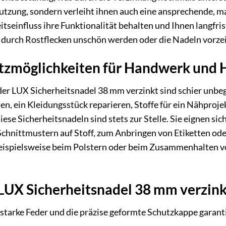
utzung, sondern verleiht ihnen auch eine ansprechende, ma
tseinfluss ihre Funktionalität behalten und Ihnen langfris
 durch Rostflecken unschön werden oder die Nadeln vorzei
satzmöglichkeiten für Handwerk und
r LUX Sicherheitsnadel 38 mm verzinkt sind schier unbegr
en, ein Kleidungsstück reparieren, Stoffe für ein Nähproje
iese Sicherheitsnadeln sind stets zur Stelle. Sie eignen s
Schnittmustern auf Stoff, zum Anbringen von Etiketten od
ispielsweise beim Polstern oder beim Zusammenhalten von 
 LUX Sicherheitsnadel 38 mm verzinkt
starke Feder und die präzise geformte Schutzkappe garant