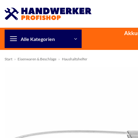
Zum
Inhalt
springen
Akku
Alle Kategorien
Start
»
Eisenwaren & Beschläge
»
Haushaltshelfer