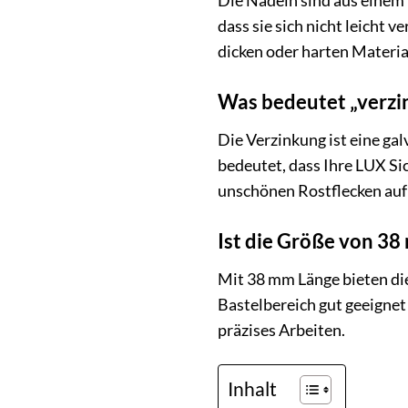
Die Nadeln sind aus einem r
dass sie sich nicht leicht
dicken oder harten Materia
Was bedeutet „verzin
Die Verzinkung ist eine ga
bedeutet, dass Ihre LUX Si
unschönen Rostflecken auf 
Ist die Größe von 38
Mit 38 mm Länge bieten di
Bastelbereich gut geeignet 
präzises Arbeiten.
Inhalt