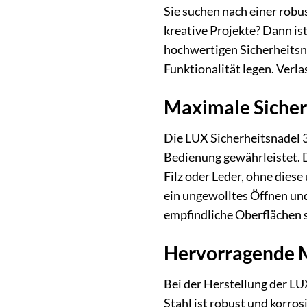
Sie suchen nach einer robu
kreative Projekte? Dann is
hochwertigen Sicherheitsna
Funktionalität legen. Verlas
Maximale Sicher
Die LUX Sicherheitsnadel 3
Bedienung gewährleistet. D
Filz oder Leder, ohne dies
ein ungewolltes Öffnen und
empfindliche Oberflächen 
Hervorragende Ma
Bei der Herstellung der L
Stahl ist robust und korro