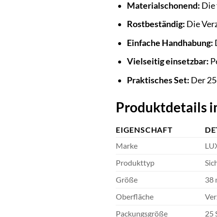
Materialschonend:
Die 
Rostbeständig:
Die Verz
Einfache Handhabung:
D
Vielseitig einsetzbar:
Pe
Praktisches Set:
Der 25e
Produktdetails i
EIGENSCHAFT
DE
Marke
LU
Produkttyp
Sic
Größe
38
Oberfläche
Ver
Packungsgröße
25 