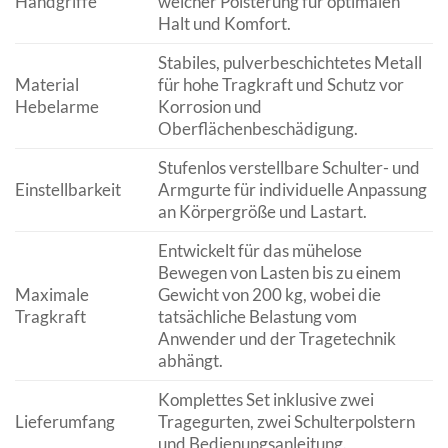
Handgriffe
weicher Polsterung für optimalen
Halt und Komfort.
Stabiles, pulverbeschichtetes Metall
Material
für hohe Tragkraft und Schutz vor
Hebelarme
Korrosion und
Oberflächenbeschädigung.
Stufenlos verstellbare Schulter- und
Einstellbarkeit
Armgurte für individuelle Anpassung
an Körpergröße und Lastart.
Entwickelt für das mühelose
Bewegen von Lasten bis zu einem
Maximale
Gewicht von 200 kg, wobei die
Tragkraft
tatsächliche Belastung vom
Anwender und der Tragetechnik
abhängt.
Komplettes Set inklusive zwei
Lieferumfang
Tragegurten, zwei Schulterpolstern
und Bedienungsanleitung.