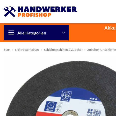
Zum
Inhalt
springen
Akku
Alle Kategorien
Start
»
Elektrowerkzeuge
»
Schleifmaschinen & Zubehör
»
Zubehör für Schleife