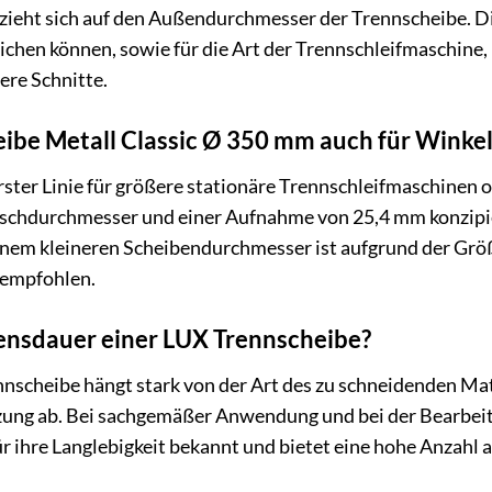
eht sich auf den Außendurchmesser der Trennscheibe. Die
eichen können, sowie für die Art der Trennschleifmaschine,
fere Schnitte.
eibe Metall Classic Ø 350 mm auch für Winkel
erster Linie für größere stationäre Trennschleifmaschine
schdurchmesser und einer Aufnahme von 25,4 mm konzipie
inem kleineren Scheibendurchmesser ist aufgrund der Größ
 empfohlen.
bensdauer einer LUX Trennscheibe?
nscheibe hängt stark von der Art des zu schneidenden Mat
tzung ab. Bei sachgemäßer Anwendung und bei der Bearbeit
r ihre Langlebigkeit bekannt und bietet eine hohe Anzahl a