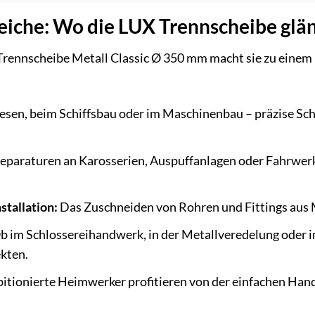
che: Wo die LUX Trennscheibe glä
 Trennscheibe Metall Classic Ø 350 mm macht sie zu eine
en, beim Schiffsbau oder im Maschinenbau – präzise Schni
eparaturen an Karosserien, Auspuffanlagen oder Fahrwer
stallation:
Das Zuschneiden von Rohren und Fittings aus Me
b im Schlossereihandwerk, in der Metallveredelung oder 
ekten.
tionierte Heimwerker profitieren von der einfachen Hand