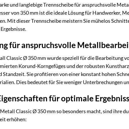
tarke und langlebige Trennscheibe für anspruchsvolle Me
ser von 350 mm ist die ideale Lösung für Handwerker, Met
gen. Mit dieser Trennscheibe meistern Sie mühelos Schnitt
 Ergebnisse.
ng für anspruchsvolle Metallbearbe
l Classic Ø 350 mm wurde speziell für die Bearbeitung vo
timierten Korund-Korngefüges und der robusten Kunstharz
 Standzeit. Sie profitieren von einer konstant hohen Schne
ialien. Dies bedeutet für Sie weniger Unterbrechungen und
igenschaften für optimale Ergebnis
etall Classic Ø 350 mm so besonders macht, sind ihre dur
heit erhöhen: