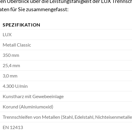
n Überblick über die Leistungsfähigkeit der LUX Trennsch
aten für Sie zusammengefasst:
SPEZIFIKATION
LUX
Metall Classic
350 mm
25,4 mm
3,0 mm
4.300 U/min
Kunstharz mit Gewebeeinlage
Korund (Aluminiumoxid)
Trennschleifen von Metallen (Stahl, Edelstahl, Nichteisenmetalle
EN 12413