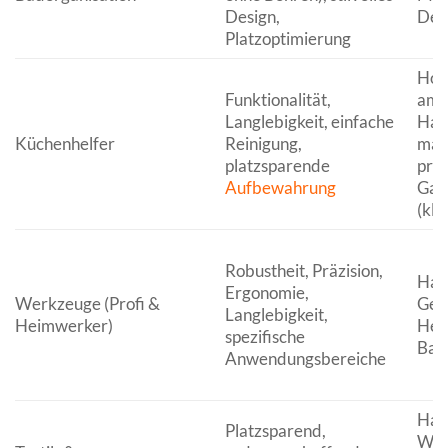
Design,
Des
Platzoptimierung
Hob
Funktionalität,
ambi
Langlebigkeit, einfache
Hau
Küchenhelfer
Reinigung,
män
platzsparende
prof
Aufbewahrung
Gas
(kle
Robustheit, Präzision,
Han
Ergonomie,
Werkzeuge (Profi &
Gew
Langlebigkeit,
Heimwerker)
Hei
spezifische
Bau
Anwendungsbereiche
Haus
Platzsparend,
Woh