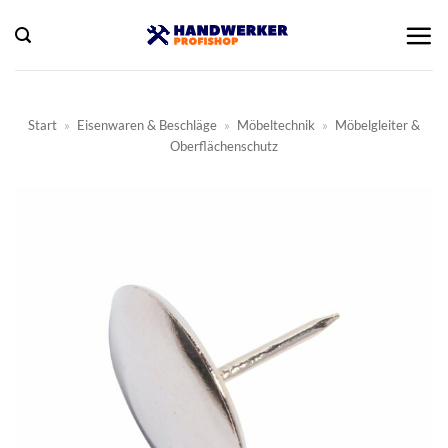
Zum
Inhalt
springen
Start
»
Eisenwaren & Beschläge
»
Möbeltechnik
»
Möbelgleiter &
Oberflächenschutz