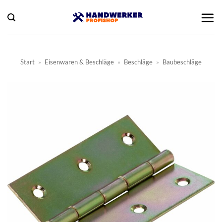
Zum
Inhalt
springen
Start
»
Eisenwaren & Beschläge
»
Beschläge
»
Baubeschläge