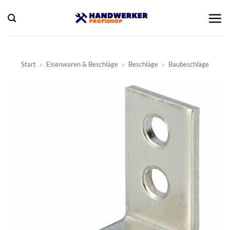
Zum
Inhalt
springen
Start
»
Eisenwaren & Beschläge
»
Beschläge
»
Baubeschläge