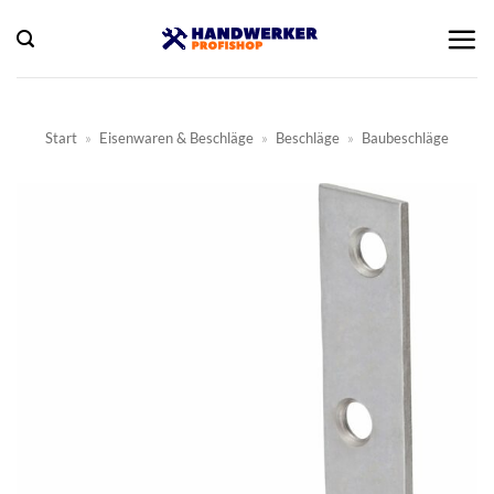
Zum
Inhalt
springen
Start
»
Eisenwaren & Beschläge
»
Beschläge
»
Baubeschläge