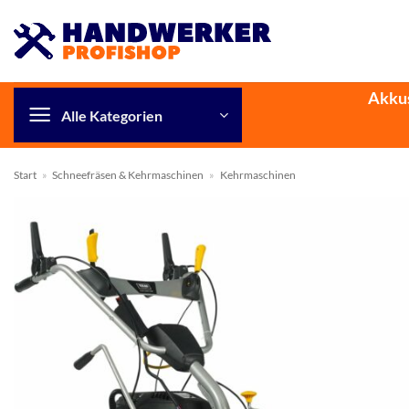
Zum
Inhalt
springen
Akku
Alle Kategorien
Start
»
Schneefräsen & Kehrmaschinen
»
Kehrmaschinen