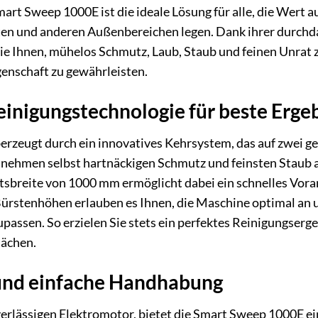
art Sweep 1000E ist die ideale Lösung für alle, die Wert 
en und anderen Außenbereichen legen. Dank ihrer durchd
ie Ihnen, mühelos Schmutz, Laub, Staub und feinen Unrat zu
genschaft zu gewährleisten.
inigungstechnologie für beste Erge
zeugt durch ein innovatives Kehrsystem, das auf zwei geg
ehmen selbst hartnäckigen Schmutz und feinsten Staub auf
itsbreite von 1000 mm ermöglicht dabei ein schnelles Vor
 Bürstenhöhen erlauben es Ihnen, die Maschine optimal an
ssen. So erzielen Sie stets ein perfektes Reinigungsergeb
lächen.
 und einfache Handhabung
rlässigen Elektromotor, bietet die Smart Sweep 1000E ein