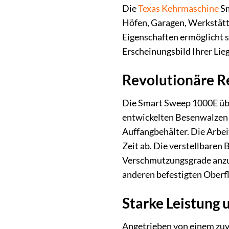
Die
Texas
Kehrmaschine
Sm
Höfen, Garagen, Werkstätt
Eigenschaften ermöglicht s
Erscheinungsbild Ihrer Lie
Revolutionäre Re
Die Smart Sweep 1000E über
entwickelten Besenwalzen n
Auffangbehälter. Die Arbe
Zeit ab. Die verstellbaren
Verschmutzungsgrade anzupa
anderen befestigten Oberf
Starke Leistung
Angetrieben von einem zuve