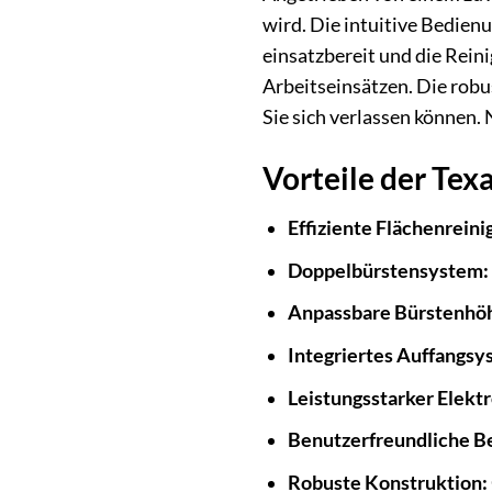
wird. Die intuitive Bedien
einsatzbereit und die Rein
Arbeitseinsätzen. Die robu
Sie sich verlassen können.
Vorteile der Te
Effiziente Flächenreini
Doppelbürstensystem:
Anpassbare Bürstenhö
Integriertes Auffangsy
Leistungsstarker Elekt
Benutzerfreundliche B
Robuste Konstruktion: