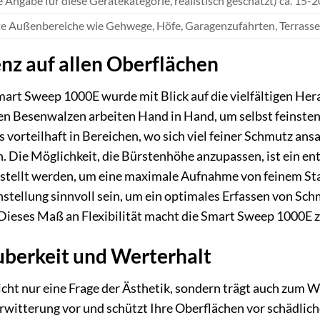
e Angabe für diese Gerätekategorie, realistisch geschätzt) ca. 15-
te Außenbereiche wie Gehwege, Höfe, Garagenzufahrten, Terrass
nz auf allen Oberflächen
art Sweep 1000E wurde mit Blick auf die vielfältigen Her
en Besenwalzen arbeiten Hand in Hand, um selbst feinsten S
s vorteilhaft in Bereichen, wo sich viel feiner Schmutz an
. Die Möglichkeit, die Bürstenhöhe anzupassen, ist ein en
gestellt werden, um eine maximale Aufnahme von feinem St
instellung sinnvoll sein, um ein optimales Erfassen von S
 Dieses Maß an Flexibilität macht die Smart Sweep 1000E 
auberkeit und Werterhalt
nicht nur eine Frage der Ästhetik, sondern trägt auch zum 
witterung vor und schützt Ihre Oberflächen vor schädlic