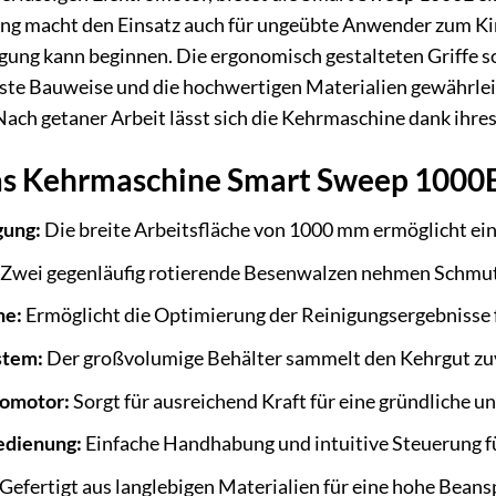
ung macht den Einsatz auch für ungeübte Anwender zum Ki
igung kann beginnen. Die ergonomisch gestalteten Griffe s
ste Bauweise und die hochwertigen Materialien gewährleis
 Nach getaner Arbeit lässt sich die Kehrmaschine dank ihr
xas Kehrmaschine Smart Sweep 1000
gung:
Die breite Arbeitsfläche von 1000 mm ermöglicht ein
Zwei gegenläufig rotierende Besenwalzen nehmen Schmutz
he:
Ermöglicht die Optimierung der Reinigungsergebnisse
stem:
Der großvolumige Behälter sammelt den Kehrgut zuve
romotor:
Sorgt für ausreichend Kraft für eine gründliche 
edienung:
Einfache Handhabung und intuitive Steuerung f
Gefertigt aus langlebigen Materialien für eine hohe Bean