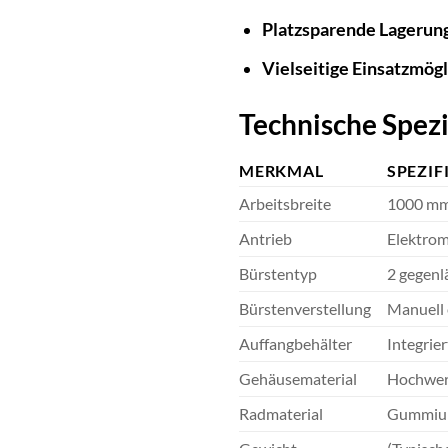
Platzsparende Lagerun
Vielseitige Einsatzmögl
Technische Spezi
MERKMAL
SPEZIF
Arbeitsbreite
1000 m
Antrieb
Elektro
Bürstentyp
2 gegenl
Bürstenverstellung
Manuell 
Auffangbehälter
Integrie
Gehäusematerial
Hochwert
Radmaterial
Gummium