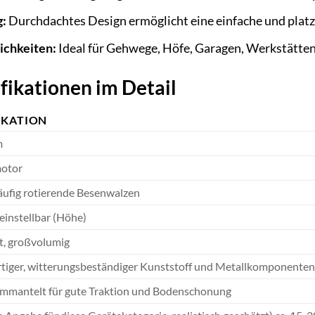
g:
Durchdachtes Design ermöglicht eine einfache und pla
ichkeiten:
Ideal für Gehwege, Höfe, Garagen, Werkstätten
fikationen im Detail
IKATION
m
motor
äufig rotierende Besenwalzen
einstellbar (Höhe)
rt, großvolumig
iger, witterungsbeständiger Kunststoff und Metallkomponenten
mantelt für gute Traktion und Bodenschonung