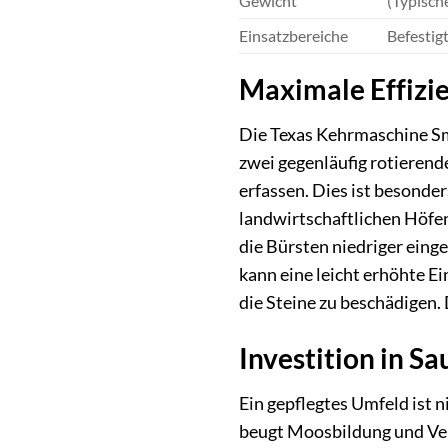
Gewicht
(Typisch
Einsatzbereiche
Befestig
Maximale Effizie
Die Texas Kehrmaschine Sm
zwei gegenläufig rotierend
erfassen. Dies ist besonder
landwirtschaftlichen Höfen
die Bürsten niedriger ein
kann eine leicht erhöhte E
die Steine zu beschädigen.
Investition in S
Ein gepflegtes Umfeld ist 
beugt Moosbildung und Ver