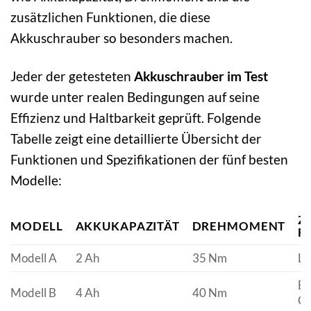
zusätzlichen Funktionen, die diese
Akkuschrauber so besonders machen.
Jeder der getesteten
Akkuschrauber im Test
wurde unter realen Bedingungen auf seine
Effizienz und Haltbarkeit geprüft. Folgende
Tabelle zeigt eine detaillierte Übersicht der
Funktionen und Spezifikationen der fünf besten
Modelle:
Z
MODELL
AKKUKAPAZITÄT
DREHMOMENT
F
Modell A
2 Ah
35 Nm
LE
Bü
Modell B
4 Ah
40 Nm
Ga