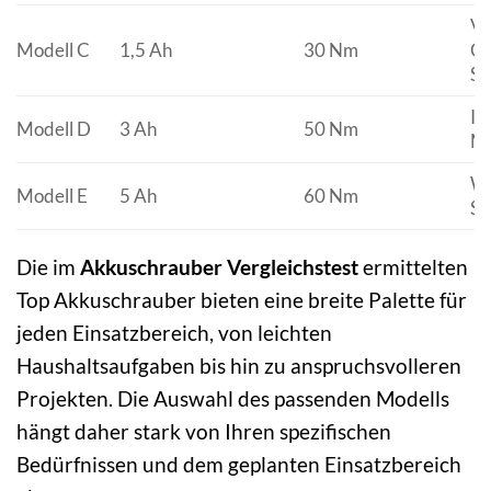
Va
Modell C
1,5 Ah
30 Nm
Ge
Sc
Im
Modell D
3 Ah
50 Nm
Ma
Wi
Modell E
5 Ah
60 Nm
St
Die im
Akkuschrauber Vergleichstest
ermittelten
Top Akkuschrauber bieten eine breite Palette für
jeden Einsatzbereich, von leichten
Haushaltsaufgaben bis hin zu anspruchsvolleren
Projekten. Die Auswahl des passenden Modells
hängt daher stark von Ihren spezifischen
Bedürfnissen und dem geplanten Einsatzbereich