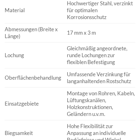
Hochwertiger Stahl, verzinkt
Material
für optimalen
Korrosionsschutz
Abmessungen (Breite x
17 mm x 3 m
Länge)
Gleichmäßig angeordnete,
Lochung
runde Lochungen zur
flexiblen Befestigung
Umfassende Verzinkung für
Oberflächenbehandlung
langanhaltenden Rostschutz
Montage von Rohren, Kabeln,
Lüftungskanälen,
Einsatzgebiete
Holzkonstruktionen,
Geländern u.v.m.
Hohe Flexibilität zur
Biegsamkeit
Anpassung an individuelle
Bedürfnisse und Winkel