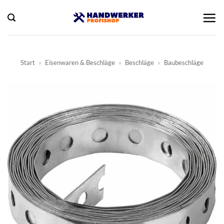
Zum
Inhalt
springen
Start
»
Eisenwaren & Beschläge
»
Beschläge
»
Baubeschläge