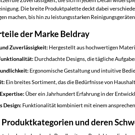
zen die Zuverlässigkeit, die sich in jedem Detail widerspi
inigung. Die breite Produktpalette deckt dabei verschied
n machen, bis hin zu leistungsstarken Reinigungsgeräten,
teile der Marke Beldray
und Zuverlässigkeit:
Hergestellt aus hochwertigen Materia
unktionalität:
Durchdachte Designs, die tägliche Aufgaben
undlichkeit:
Ergonomische Gestaltung und intuitive Bedi
it:
Ein breites Sortiment, das die Bedürfnisse von Hausha
 Expertise:
Über ein Jahrhundert Erfahrung in der Entwick
s Design:
Funktionalität kombiniert mit einem ansprechen
 Produktkategorien und deren Sch