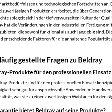
rktbedürfnissen und technologischen Fortschritten an. Be
 zuverlässigen Produkten erarbeitet, die über Generatio
chte spiegelt sich in der tief verwurzelten Kultur der Qual
ay hat die Veränderungen in der industriellen Fertigung mi
ubieten, die sowohl funktional als auch langlebig sind. Di
nd entscheidende Faktoren für die anhaltende Popularität
äufig gestellte Fragen zu Beldray
ray-Produkte für den professionellen Einsatz
ldray-Produkte sind für den professionellen Einsatz konzip
higkeit sehr gut für anspruchsvolle Anwender im Handwerk
alität, was sie zu einer zuverlässigen Wahl auch für den t
rantie bietet Beldray auf seine Produkte?