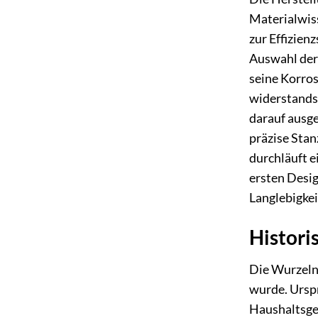
Materialwis
zur Effizien
Auswahl der
seine Korros
widerstandsf
darauf ausge
präzise Stan
durchläuft e
ersten Desig
Langlebigkei
Histori
Die Wurzeln 
wurde. Urspr
Haushaltsgeg