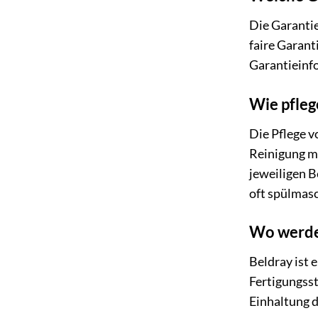
Die Garantie
faire Garant
Garantieinf
Wie pfleg
Die Pflege v
Reinigung m
jeweiligen B
oft spülmasc
Wo werde
Beldray ist 
Fertigungsst
Einhaltung 