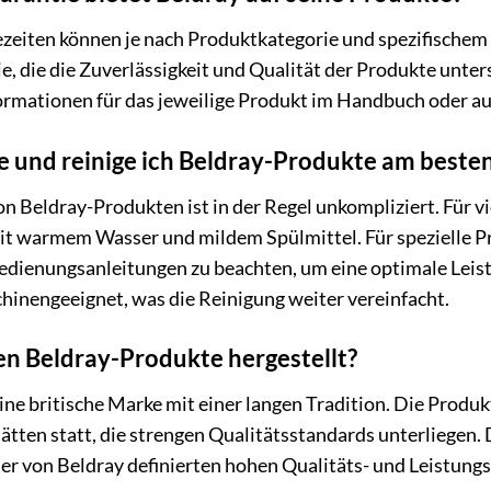
zeiten können je nach Produktkategorie und spezifischem M
ie, die die Zuverlässigkeit und Qualität der Produkte unters
ormationen für das jeweilige Produkt im Handbuch oder au
e und reinige ich Beldray-Produkte am beste
on Beldray-Produkten ist in der Regel unkompliziert. Für v
it warmem Wasser und mildem Spülmittel. Für spezielle P
edienungsanleitungen zu beachten, um eine optimale Leistu
hinengeeignet, was die Reinigung weiter vereinfacht.
n Beldray-Produkte hergestellt?
eine britische Marke mit einer langen Tradition. Die Produ
ätten statt, die strengen Qualitätsstandards unterliegen.
der von Beldray definierten hohen Qualitäts- und Leistu