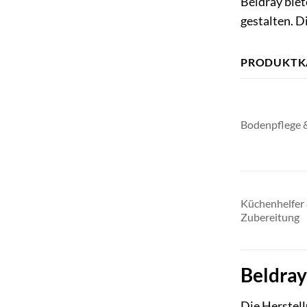
Beldray biet
gestalten. 
PRODUKTK
Bodenpflege 
Küchenhelfer
Zubereitung
Beldray
Die Herstell