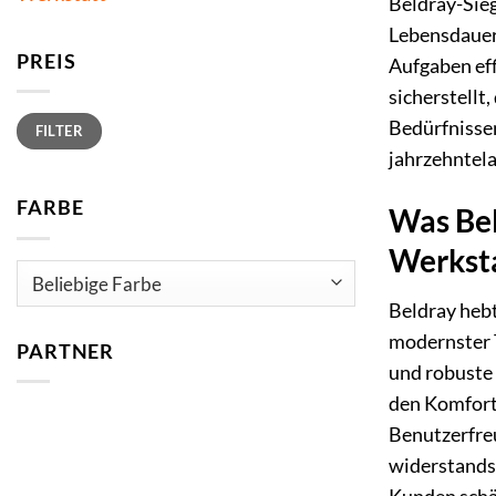
Beldray-Sieg
Lebensdauer 
PREIS
Aufgaben eff
sicherstellt
Min.
Max.
Bedürfnissen
FILTER
Preis
Preis
jahrzehntel
FARBE
Was Bel
Werksta
Beldray heb
modernster T
PARTNER
und robuste 
den Komfort
Benutzerfreu
widerstandsf