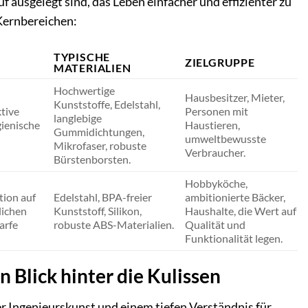
 ausgelegt sind, das Leben einfacher und effizienter zu
Kernbereichen:
TYPISCHE
ZIELGRUPPE
MATERIALIEN
Hochwertige
Hausbesitzer, Mieter,
Kunststoffe, Edelstahl,
ktive
Personen mit
langlebige
ienische
Haustieren,
Gummidichtungen,
umweltbewusste
Mikrofaser, robuste
Verbraucher.
Bürstenborsten.
Hobbyköche,
tion auf
Edelstahl, BPA-freier
ambitionierte Bäcker,
lichen
Kunststoff, Silikon,
Haushalte, die Wert auf
arfe
robuste ABS-Materialien.
Qualität und
Funktionalität legen.
n Blick hinter die Kulissen
er Ingenieurskunst und einem tiefen Verständnis für