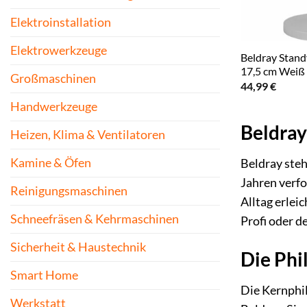
Elektroinstallation
Elektrowerkzeuge
Beldray Standv
17,5 cm Weiß
Großmaschinen
44,99
€
Handwerkzeuge
Beldray
Heizen, Klima & Ventilatoren
Kamine & Öfen
Beldray steh
Jahren verfo
Reinigungsmaschinen
Alltag erlei
Schneefräsen & Kehrmaschinen
Profi oder d
Sicherheit & Haustechnik
Die Phi
Smart Home
Die Kernphil
Werkstatt