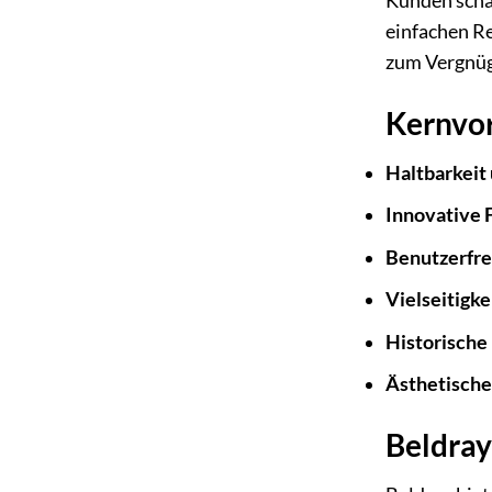
Kunden schät
einfachen Re
zum Vergnüge
Kernvor
Haltbarkeit 
Innovative F
Benutzerfre
Vielseitigke
Historische
Ästhetische
Beldray