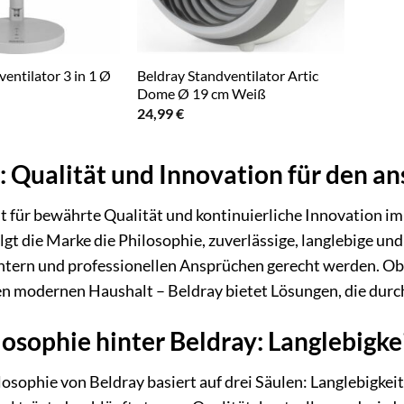
entilator 3 in 1 Ø
Beldray Standventilator Artic
Dome Ø 19 cm Weiß
24,99
€
: Qualität und Innovation für den 
t für bewährte Qualität und kontinuierliche Innovation i
lgt die Marke die Philosophie, zuverlässige, langlebige un
chtern und professionellen Ansprüchen gerecht werden. O
en modernen Haushalt – Beldray bietet Lösungen, die durc
losophie hinter Beldray: Langlebigke
osophie von Beldray basiert auf drei Säulen: Langlebigkeit