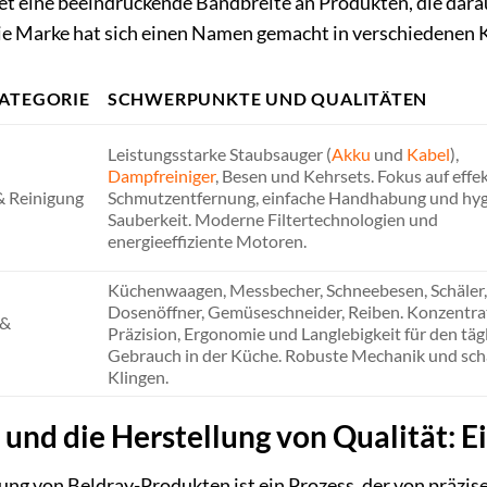
et eine beeindruckende Bandbreite an Produkten, die darauf
Die Marke hat sich einen Namen gemacht in verschiedenen 
ATEGORIE
SCHWERPUNKTE UND QUALITÄTEN
Leistungsstarke Staubsauger (
Akku
und
Kabel
),
Dampfreiniger
, Besen und Kehrsets. Fokus auf effe
& Reinigung
Schmutzentfernung, einfache Handhabung und hyg
Sauberkeit. Moderne Filtertechnologien und
energieeffiziente Motoren.
Küchenwaagen, Messbecher, Schneebesen, Schäler,
Dosenöffner, Gemüseschneider, Reiben. Konzentra
 &
Präzision, Ergonomie und Langlebigkeit für den täg
Gebrauch in der Küche. Robuste Mechanik und sch
Klingen.
 und die Herstellung von Qualität: Ei
ung von Beldray-Produkten ist ein Prozess, der von präzis