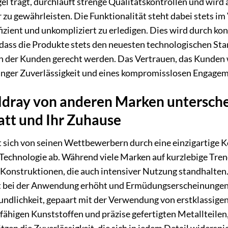
el trägt, durchläuft strenge Qualitätskontrollen und wird 
zu gewährleisten. Die Funktionalität steht dabei stets im
izient und unkompliziert zu erledigen. Dies wird durch kon
, dass die Produkte stets den neuesten technologischen S
 der Kunden gerecht werden. Das Vertrauen, das Kunden we
anger Zuverlässigkeit und eines kompromisslosen Engageme
dray von anderen Marken unterschei
tt und Ihr Zuhause
t sich von seinen Wettbewerbern durch eine einzigartige
echnologie ab. Während viele Marken auf kurzlebige Trends
Konstruktionen, die auch intensiver Nutzung standhalten.
 bei der Anwendung erhöht und Ermüdungserscheinungen 
ndlichkeit, gepaart mit der Verwendung von erstklassigen
ähigen Kunststoffen und präzise gefertigten Metallteilen,