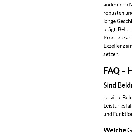
ändernden Ma
robusten und
lange Geschi
prägt. Beldr
Produkte anz
Exzellenz si
setzen.
FAQ – H
Sind Beld
Ja, viele Be
Leistungsfä
und Funktion
Welche Ga