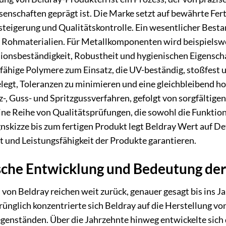
senschaften geprägt ist. Die Marke setzt auf bewährte Fe
zsteigerung und Qualitätskontrolle. Ein wesentlicher Bestan
 Rohmaterialien. Für Metallkomponenten wird beispielswei
ionsbeständigkeit, Robustheit und hygienischen Eigensch
ähige Polymere zum Einsatz, die UV-beständig, stoßfest u
legt, Toleranzen zu minimieren und eine gleichbleibend h
z-, Guss- und Spritzgussverfahren, gefolgt von sorgfältig
ine Reihe von Qualitätsprüfungen, die sowohl die Funktiona
nskizze bis zum fertigen Produkt legt Beldray Wert auf De
t und Leistungsfähigkeit der Produkte garantieren.
sche Entwicklung und Bedeutung de
von Beldray reichen weit zurück, genauer gesagt bis ins J
ünglich konzentrierte sich Beldray auf die Herstellung vo
enständen. Über die Jahrzehnte hinweg entwickelte sich 