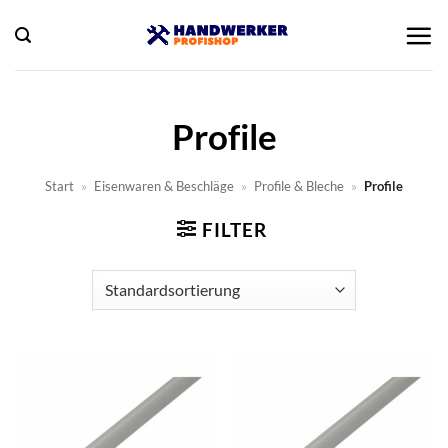
Zum
Inhalt
springen
Profile
Start
»
Eisenwaren & Beschläge
»
Profile & Bleche
»
Profile
FILTER