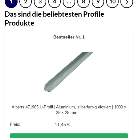
1
2
3
4
…
8
9
10
Das sind die beliebtesten Profile
Produkte
1
Alberts 471965 U-Profil | Aluminium, silberfarbig eloxiert | 1000 x
25 x 25 mm ...
11,45 €