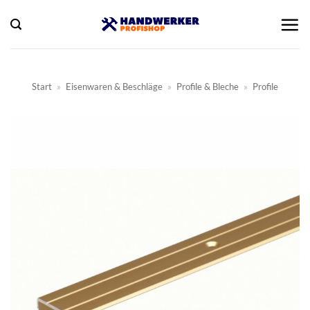
Zum
Inhalt
springen
Start
»
Eisenwaren & Beschläge
»
Profile & Bleche
»
Profile