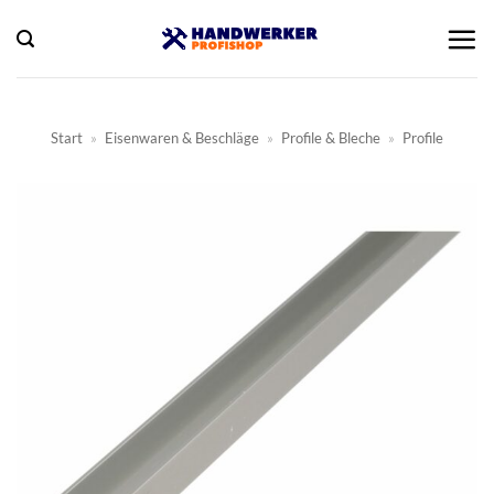
Zum
Inhalt
springen
Start
»
Eisenwaren & Beschläge
»
Profile & Bleche
»
Profile