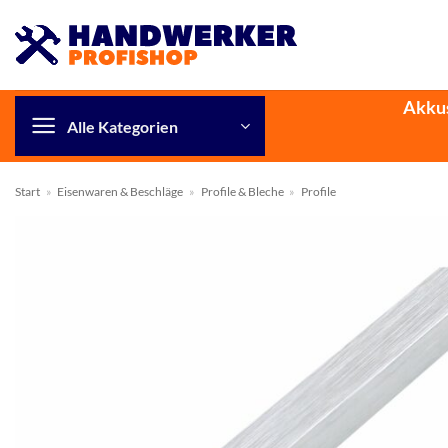
Zum
Inhalt
springen
Akku
Alle Kategorien
Start
»
Eisenwaren & Beschläge
»
Profile & Bleche
»
Profile