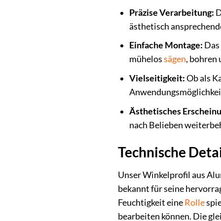
Präzise Verarbeitung:
D
ästhetisch ansprechende
Einfache Montage:
Das 
mühelos
sägen
, bohren 
Vielseitigkeit:
Ob als Ka
Anwendungsmöglichkeit
Ästhetisches Erscheinu
nach Belieben weiterbeh
Technische Deta
Unser Winkelprofil aus Alu
bekannt für seine hervorr
Feuchtigkeit eine
Rolle
spie
bearbeiten können. Die gl