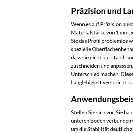
Präzision und La
Wenn es auf Präzision ank
Materialstärke von 1 mm ge
Sie das Profil problemlos 
spezielle Oberflächenbehan
dass sie nicht nur stabil,
zuschneiden und anpassen, w
Unterschied machen. Dieses
Langlebigkeit verspricht, d
Anwendungsbeisp
Stellen Sie sich vor, Sie ba
unteren Böden verbunden w
um die Stabilität deutlich