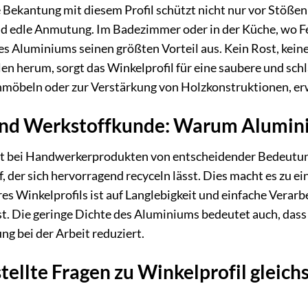
e Bekantung mit diesem Profil schützt nicht nur vor Stöße
nd edle Anmutung. Im Badezimmer oder in der Küche, wo Feuc
s Aluminiums seinen größten Vorteil aus. Kein Rost, keine
n herum, sorgt das Winkelprofil für eine saubere und schl
möbeln oder zur Verstärkung von Holzkonstruktionen, erwei
 und Werkstoffkunde: Warum Alumin
st bei Handwerkerprodukten von entscheidender Bedeutung.
, der sich hervorragend recyceln lässt. Dies macht es zu e
res Winkelprofils ist auf Langlebigkeit und einfache Vera
st. Die geringe Dichte des Aluminiums bedeutet auch, das
ng bei der Arbeit reduziert.
tellte Fragen zu Winkelprofil gleic