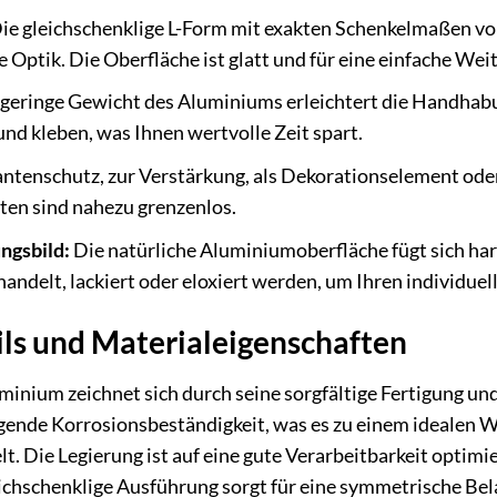
ie gleichschenklige L-Form mit exakten Schenkelmaßen vo
 Optik. Die Oberfläche ist glatt und für eine einfache Wei
geringe Gewicht des Aluminiums erleichtert die Handhabun
und kleben, was Ihnen wertvolle Zeit spart.
ntenschutz, zur Verstärkung, als Dekorationselement oder 
en sind nahezu grenzenlos.
ngsbild:
Die natürliche Aluminiumoberfläche fügt sich h
andelt, lackiert oder eloxiert werden, um Ihren individue
ils und Materialeigenschaften
minium zeichnet sich durch seine sorgfältige Fertigung und
agende Korrosionsbeständigkeit, was es zu einem idealen 
lt. Die Legierung ist auf eine gute Verarbeitbarkeit optim
eichschenklige Ausführung sorgt für eine symmetrische Be