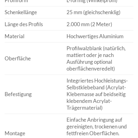
Profilform
L-förmig (Winkelprofil)
Schenkellänge
25 mm (gleichschenklig)
Länge des Profils
2.000 mm (2 Meter)
Material
Hochwertiges Aluminium
Profilwalzblank (natürlich,
mattiert oder je nach
Oberfläche
Ausführung optional
oberflächenveredelt)
Integriertes Hochleistungs-
Selbstklebeband (Acrylat-
Befestigung
Klebemasse auf beidseitig
klebendem Acrylat-
Trägermaterial)
Einfache Anbringung auf
gereinigten, trockenen und
Montage
fettfreien Oberflächen.