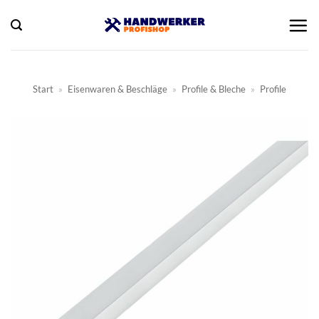
Zum
Inhalt
springen
Start
»
Eisenwaren & Beschläge
»
Profile & Bleche
»
Profile