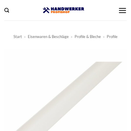
Zum
Inhalt
springen
Start
»
Eisenwaren & Beschläge
»
Profile & Bleche
»
Profile