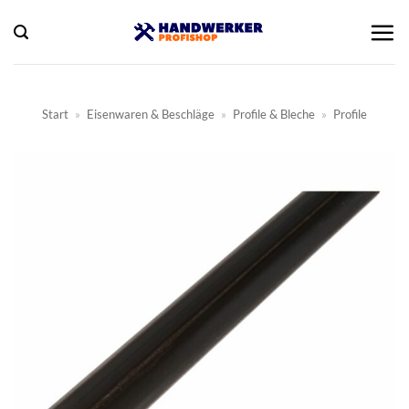
Zum
Inhalt
springen
Start
»
Eisenwaren & Beschläge
»
Profile & Bleche
»
Profile