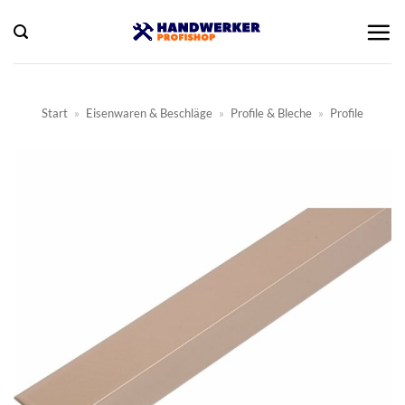
Zum
Inhalt
springen
Start
»
Eisenwaren & Beschläge
»
Profile & Bleche
»
Profile