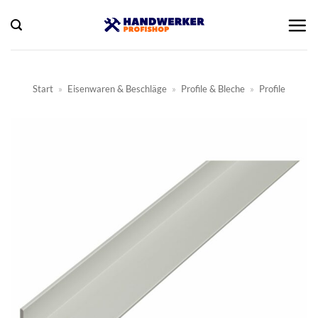
Zum
Inhalt
springen
Start
»
Eisenwaren & Beschläge
»
Profile & Bleche
»
Profile